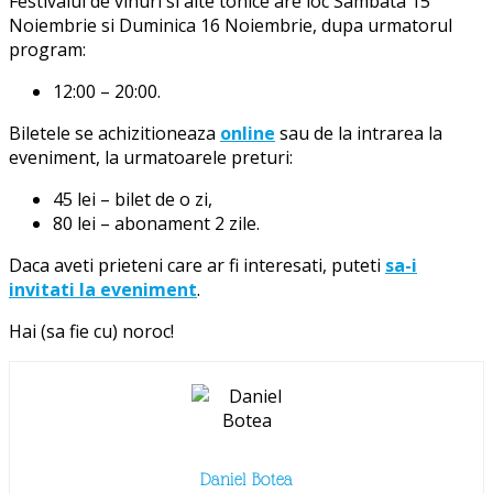
Festivalul de vinuri si alte tonice are loc Sambata 15
Noiembrie si Duminica 16 Noiembrie, dupa urmatorul
program:
12:00 – 20:00.
Biletele se achizitioneaza
online
sau de la intrarea la
eveniment, la urmatoarele preturi:
45 lei – bilet de o zi,
80 lei – abonament 2 zile.
Daca aveti prieteni care ar fi interesati, puteti
sa-i
invitati la eveniment
.
Hai (sa fie cu) noroc!
Daniel Botea