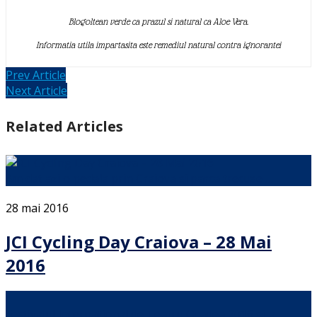
Blogoltean verde ca prazul si natural ca Aloe Vera.
Informatia utila impartasita este remediul natural contra ignorantei
Prev Article
Next Article
Related Articles
Am dat azi o pedala prin Craiova si parca trecuse …
28 mai 2016
JCI Cycling Day Craiova – 28 Mai
2016
Festivalul International de Teatru Oradea 2016 si-a