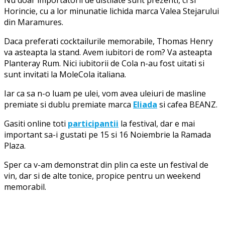
Nu doar importatorii de distilate sunt prezenti, ci si
Horincie, cu a lor minunatie lichida marca Valea Stejarului
din Maramures.
Daca preferati cocktailurile memorabile, Thomas Henry
va asteapta la stand. Avem iubitori de rom? Va asteapta
Planteray Rum. Nici iubitorii de Cola n-au fost uitati si
sunt invitati la MoleCola italiana.
Iar ca sa n-o luam pe ulei, vom avea uleiuri de masline
premiate si dublu premiate marca
Eliada
si cafea BEANZ.
Gasiti online toti
participantii
la festival, dar e mai
important sa-i gustati pe 15 si 16 Noiembrie la Ramada
Plaza.
Sper ca v-am demonstrat din plin ca este un festival de
vin, dar si de alte tonice, propice pentru un weekend
memorabil.