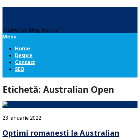
Daniel Botea
Craiova pe blog. Natural.
Menu
Home
Despre
Contact
SEO
Etichetă:
Australian Open
23 ianuarie 2022
Optimi romanesti la Australian