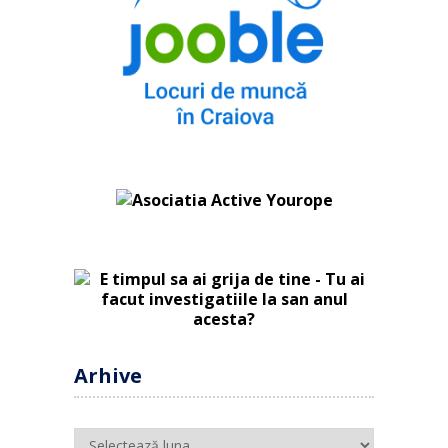
Arhive
Arhive