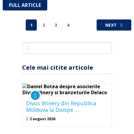
FULL ARTICLE
Paginație
1
2
3
4
NEXT
articole
Cele mai citite articole
Divus Winery din Republica
Moldova la Doispe …
2 august 2026