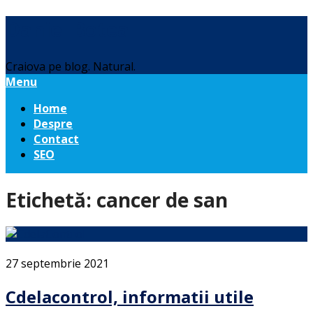
Daniel Botea
Craiova pe blog. Natural.
Menu
Home
Despre
Contact
SEO
Etichetă:
cancer de san
27 septembrie 2021
Cdelacontrol, informatii utile