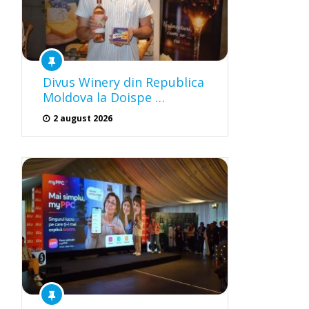
Divus Winery din Republica
Moldova la Doispe …
2 august 2026