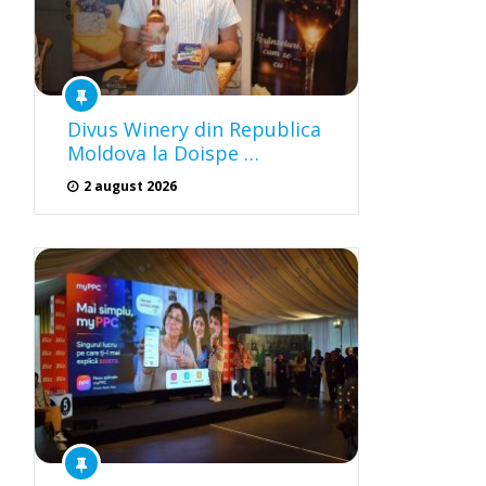
Divus Winery din Republica
Moldova la Doispe …
2 august 2026