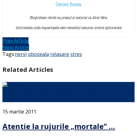
Daniel Botea
Blogoltean verde ca prazul si natural ca Aloe Vera.
Informatia utila impartasita este remediul natural contra ignorantei
Prev Article
Next Article
Tags:
nervi
oboseala
relaxare
stres
Related Articles
Atentie marita pentru blogosfera feminina! Atentie la
rujurile mortale! Daniel …
15 martie 2011
Atentie la rujurile „mortale” …