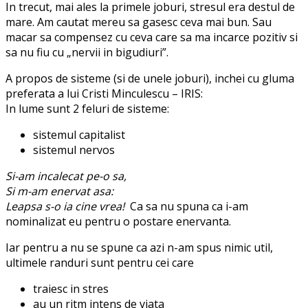
In trecut, mai ales la primele joburi, stresul era destul de
mare. Am cautat mereu sa gasesc ceva mai bun. Sau
macar sa compensez cu ceva care sa ma incarce pozitiv si
sa nu fiu cu „nervii in bigudiuri”.
A propos de sisteme (si de unele joburi), inchei cu gluma
preferata a lui Cristi Minculescu – IRIS:
In lume sunt 2 feluri de sisteme:
sistemul capitalist
sistemul nervos
Si-am incalecat pe-o sa,
Si m-am enervat asa:
Leapsa s-o ia cine vrea!
Ca sa nu spuna ca i-am
nominalizat eu pentru o postare enervanta.
Iar pentru a nu se spune ca azi n-am spus nimic util,
ultimele randuri sunt pentru cei care
traiesc in stres
au un ritm intens de viata