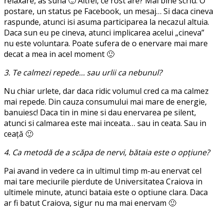
relaxare, as suna 🙂 Altfel, ce rost are? Mai bine scriu. O
postare, un status pe Facebook, un mesaj… Si daca cineva
raspunde, atunci isi asuma participarea la necazul altuia.
Daca sun eu pe cineva, atunci implicarea acelui „cineva”
nu este voluntara. Poate sufera de o enervare mai mare
decat a mea in acel moment 🙂
3. Te calmezi repede… sau urlii ca nebunul?
Nu chiar urlete, dar daca ridic volumul cred ca ma calmez
mai repede. Din cauza consumului mai mare de energie,
banuiesc! Daca tin in mine si dau enervarea pe silent,
atunci si calmarea este mai inceata… sau in ceata. Sau in
ceaţă 🙂
4. Ca metodă de a scăpa de nervi, bătaia este o opţiune?
Pai avand in vedere ca in ultimul timp m-au enervat cel
mai tare meciurile pierdute de Universitatea Craiova in
ultimele minute, atunci bataia este o optiune clara. Daca
ar fi batut Craiova, sigur nu ma mai enervam 🙂