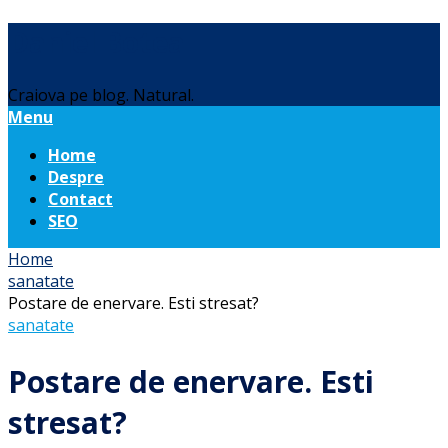
Daniel Botea
Craiova pe blog. Natural.
Menu
Home
Despre
Contact
SEO
Home
sanatate
Postare de enervare. Esti stresat?
sanatate
Postare de enervare. Esti
stresat?