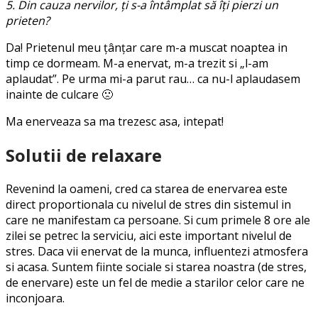
5. Din cauza nervilor, ţi s-a întâmplat să îţi pierzi un
prieten?
Da! Prietenul meu ţânţar care m-a muscat noaptea in
timp ce dormeam. M-a enervat, m-a trezit si „l-am
aplaudat”. Pe urma mi-a parut rau… ca nu-l aplaudasem
inainte de culcare 🙁
Ma enerveaza sa ma trezesc asa, intepat!
Solutii de relaxare
Revenind la oameni, cred ca starea de enervarea este
direct proportionala cu nivelul de stres din sistemul in
care ne manifestam ca persoane. Si cum primele 8 ore ale
zilei se petrec la serviciu, aici este important nivelul de
stres. Daca vii enervat de la munca, influentezi atmosfera
si acasa. Suntem fiinte sociale si starea noastra (de stres,
de enervare) este un fel de medie a starilor celor care ne
inconjoara.