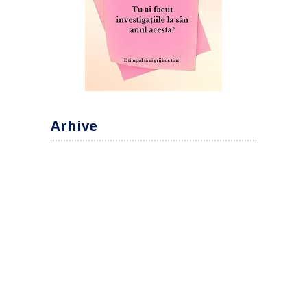
Arhive
Arhive
Daniel Botea
Craiova pe blog. Natural.