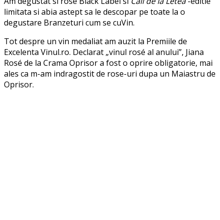
Am degustat si rosé Black Label si
Caii de la Letea
-editie
limitata si abia astept sa le descopar pe toate la o
degustare Branzeturi cum se cuVin.
Tot despre un vin medaliat am auzit la Premiile de
Excelenta Vinul.ro. Declarat „vinul rosé al anului”, Jiana
Rosé de la Crama Oprisor a fost o oprire obligatorie, mai
ales ca m-am indragostit de rose-uri dupa un Maiastru de
Oprisor.