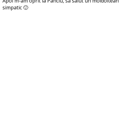
Apoi m-am oprit la Panciu, sa salut un moldoltean
simpatic 🙂