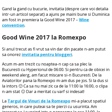
Gand la gand cu bucurie, invitatia (despre care voi detalia
intr-un articol separat) a ajuns pe maini bune si Duminica
am fost in premiera la Good Wine 2017 –
Wine
convention
.
Good Wine 2017 la Romexpo
Si anul trecut as fi vrut sa vin dar din pacate n-am putut
sa onorez
invitatia pentru bloggeri
.
Acum m-am trezit cu noaptea-n cap ca sa plec la
Bucuresti cu Hyperionul de 06:00. Si pentru ca de obicei in
weekend alerg, am facut miscare si-n Bucuresti. De la
Aviatorilor pana la Romexpo m-am dus pe jos. Si la dus si
la intors 🙂 Ca sa nu mai zic ca de la 11:00 la 16:00, o clipa
n-am stat 🙂 Dar a meritat cu varf si indesat!
La
Targul de Vinuri de la Romexpo
mi-a placut spatiul
generos, in care puteai sa te pierzi cu usurinta. Am