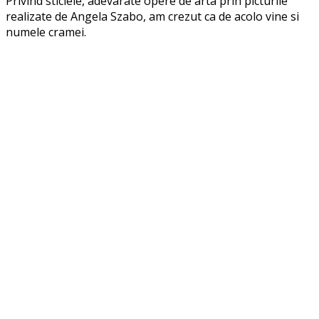
Privind sticlele, adevarate opere de arta prin picturile
realizate de Angela Szabo, am crezut ca de acolo vine si
numele cramei.