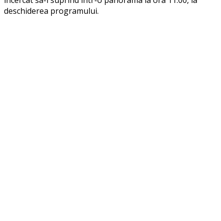
incercat sa-l suprind intr-o panorama la ora 11:00, la
deschiderea programului.