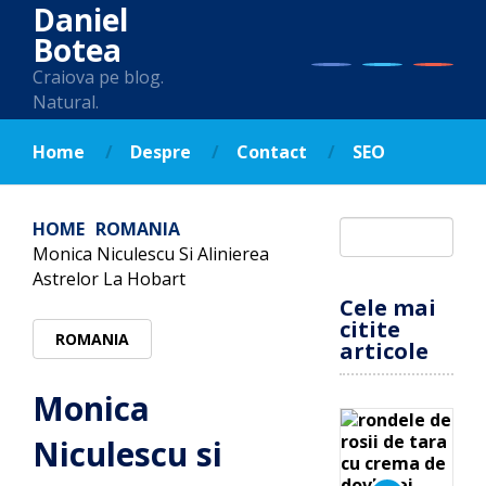
Daniel
Botea
Craiova pe blog.
Natural.
Home
Despre
Contact
SEO
HOME
ROMANIA
Monica Niculescu Si Alinierea
Astrelor La Hobart
Cele mai
citite
ROMANIA
articole
Monica
Niculescu si