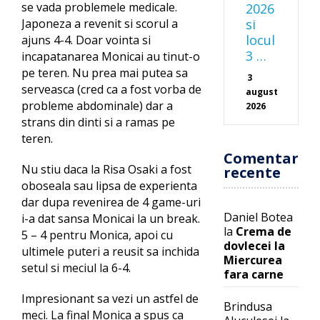
se vada problemele medicale.
2026
si
Japoneza a revenit si scorul a
locul
ajuns 4-4. Doar vointa si
3 …
incapatanarea Monicai au tinut-o
pe teren. Nu prea mai putea sa
3
serveasca (cred ca a fost vorba de
august
probleme abdominale) dar a
2026
strans din dinti si a ramas pe
teren.
Comentarii
Nu stiu daca la Risa Osaki a fost
recente
oboseala sau lipsa de experienta
dar dupa revenirea de 4 game-uri
Daniel Botea
i-a dat sansa Monicai la un break.
la
Crema de
5 – 4 pentru Monica, apoi cu
dovlecei la
ultimele puteri a reusit sa inchida
Miercurea
setul si meciul la 6-4.
fara carne
Impresionant sa vezi un astfel de
Brindusa
meci. La final Monica a spus ca