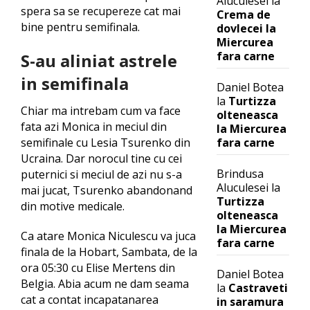
Aluculesei
la
spera sa se recupereze cat mai
Crema de
bine pentru semifinala.
dovlecei la
Miercurea
fara carne
S-au aliniat astrele
in semifinala
Daniel Botea
la
Turtizza
Chiar ma intrebam cum va face
olteneasca
fata azi Monica in meciul din
la Miercurea
fara carne
semifinale cu Lesia Tsurenko din
Ucraina. Dar norocul tine cu cei
Brindusa
puternici si meciul de azi nu s-a
Aluculesei
la
mai jucat, Tsurenko abandonand
Turtizza
din motive medicale.
olteneasca
la Miercurea
Ca atare Monica Niculescu va juca
fara carne
finala de la Hobart, Sambata, de la
ora 05:30 cu Elise Mertens din
Daniel Botea
Belgia. Abia acum ne dam seama
la
Castraveti
cat a contat incapatanarea
in saramura