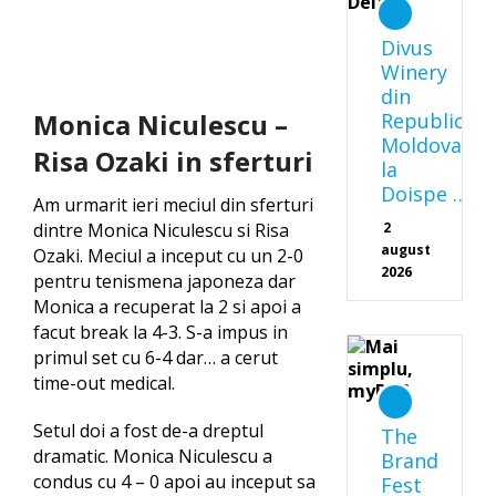
Divus
Winery
din
Monica Niculescu –
Republica
Moldova
Risa Ozaki in sferturi
la
Doispe …
Am urmarit ieri meciul din sferturi
2
dintre Monica Niculescu si Risa
august
Ozaki. Meciul a inceput cu un 2-0
2026
pentru tenismena japoneza dar
Monica a recuperat la 2 si apoi a
facut break la 4-3. S-a impus in
primul set cu 6-4 dar… a cerut
time-out medical.
Setul doi a fost de-a dreptul
The
dramatic. Monica Niculescu a
Brand
condus cu 4 – 0 apoi au inceput sa
Fest