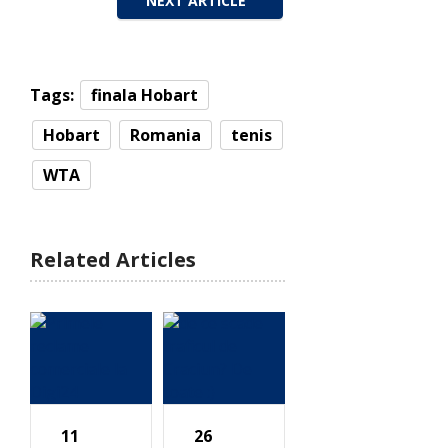
NEXT ARTICLE
Tags:
finala Hobart
Hobart
Romania
tenis
WTA
Related Articles
11
26