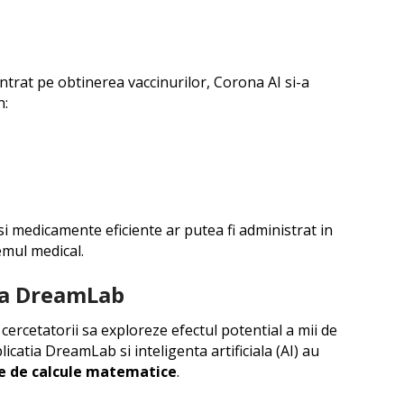
entrat pe obtinerea vaccinurilor, Corona AI si-a
n:
i medicamente eficiente ar putea fi administrat in
emul medical.
ila DreamLab
cercetatorii sa exploreze efectul potential a mii de
icatia DreamLab si inteligenta artificiala (AI) au
ne de calcule matematice
.