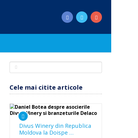
Cele mai citite articole
Divus Winery din Republica
Moldova la Doispe …