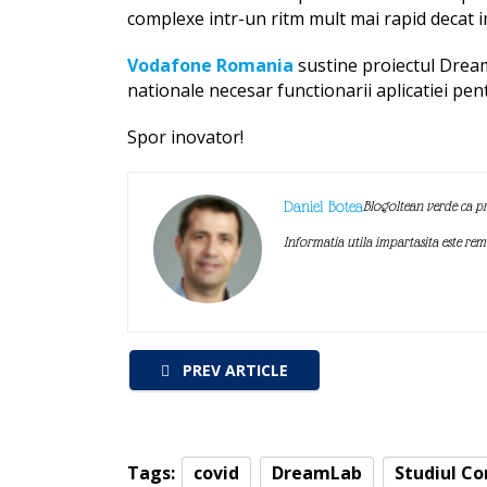
complexe intr-un ritm mult mai rapid decat i
Vodafone Romania
sustine proiectul Dream
nationale necesar functionarii aplicatiei pentr
Spor inovator!
Daniel Botea
Blogoltean verde ca pr
Informatia utila impartasita este re
PREV ARTICLE
Tags:
covid
DreamLab
Studiul Co