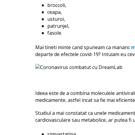
broccoli,
ceapa,
usturoi,
patrunjel,
fasole.
Mai tineti minte cand spuneam ca mananc
m
departe de efectele covid-19? Intuiam eu ce
Ideea este de a combina moleculele antivira
medicamente, astfel incat sa fie mai eficiente
Studiul a mai constatat ca unele medicamente
cardiovasculare sau metabolice, ar putea fi u
simvastatina,