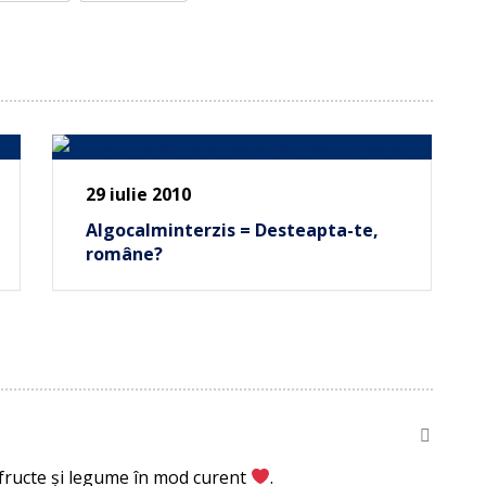
29 iulie 2010
Algocalminterzis = Desteapta-te,
române?
fructe și legume în mod curent
.