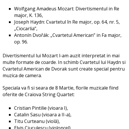
Wolfgang Amadeus Mozart: Divertismentul in Re
major, K. 136,
Joseph Haydn: Cvartetul în Re major, op. 64, nr. 5,
„Ciocarlia”,
Antonín Dvořák: „Cvartetul American” in Fa major,
op. 96.
Divertismentul lui Mozart l-am auzit interpretat in mai
multe formate de coarde. In schimb Cvartetul lui Haydn si
Cvartetul American de Dvorak sunt create special pentru
muzica de camera.
Speciala va fi si seara de 8 Martie, florile muzicale fiind
oferite de Craiova String Quartet:
Cristian Pintilie (vioara I),
Catalin Sasu (vioara a II-a),
Titu Curteanu (violă),
Elvis Ciuculescu (violoncel).