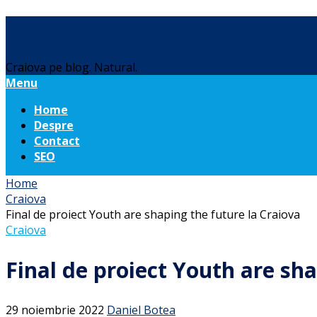
Daniel Botea
Craiova pe blog. Natural.
Menu
Home
Despre
Contact
SEO
Home
Craiova
Final de proiect Youth are shaping the future la Craiova
Craiova
Final de proiect Youth are sha
29 noiembrie 2022
Daniel Botea