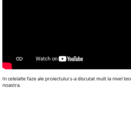
In celelalte faze ale proiectului s-a discutat mult la nivel t
noastra.