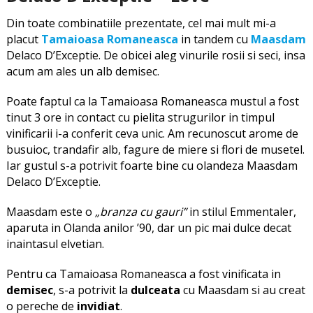
Din toate combinatiile prezentate, cel mai mult mi-a
placut
Tamaioasa Romaneasca
in tandem cu
Maasdam
Delaco D’Exceptie. De obicei aleg vinurile rosii si seci, insa
acum am ales un alb demisec.
Poate faptul ca la Tamaioasa Romaneasca mustul a fost
tinut 3 ore in contact cu pielita strugurilor in timpul
vinificarii i-a conferit ceva unic. Am recunoscut arome de
busuioc, trandafir alb, fagure de miere si flori de musetel.
Iar gustul s-a potrivit foarte bine cu olandeza Maasdam
Delaco D’Exceptie.
Maasdam este o
„branza cu gauri”
in stilul Emmentaler,
aparuta in Olanda anilor ’90, dar un pic mai dulce decat
inaintasul elvetian.
Pentru ca Tamaioasa Romaneasca a fost vinificata in
demisec
, s-a potrivit la
dulceata
cu Maasdam si au creat
o pereche de
invidiat
.