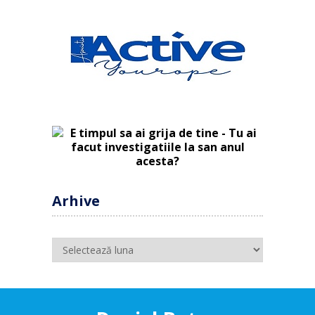
Arhive
Arhive