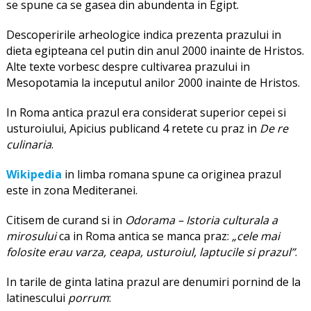
se spune ca se gasea din abundenta in Egipt.
Descoperirile arheologice indica prezenta prazului in
dieta egipteana cel putin din anul 2000 inainte de Hristos.
Alte texte vorbesc despre cultivarea prazului in
Mesopotamia la inceputul anilor 2000 inainte de Hristos.
In Roma antica prazul era considerat superior cepei si
usturoiului, Apicius publicand 4 retete cu praz in
De re
culinaria
.
Wikipedia
in limba romana spune ca originea prazul
este in zona Mediteranei.
Citisem de curand si in
Odorama – Istoria culturala a
mirosului
ca in Roma antica se manca praz:
„cele mai
folosite erau varza, ceapa, usturoiul, laptucile si prazul”
.
In tarile de ginta latina prazul are denumiri pornind de la
latinescului
porrum
: