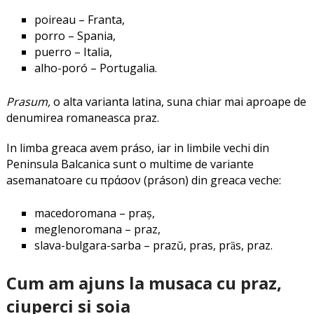
poireau – Franta,
porro – Spania,
puerro – Italia,
alho-poró – Portugalia.
P
rasum,
o alta varianta latina, suna chiar mai aproape de
denumirea romaneasca praz.
In limba greaca avem práso, iar in limbile vechi din
Peninsula Balcanica sunt o multime de variante
asemanatoare cu πράσον (práson) din greaca veche:
macedoromana – praș,
meglenoromana – praz,
slava-bulgara-sarba – prazŭ, pras, prȁs, praz.
Cum am ajuns la musaca cu praz,
ciuperci si soia