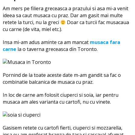
Am mers pe filiera greceasca a prazului si asa mi-a venit
ideea sa caut musaca cu praz. Dar am gasit mai multe
retete la turci, nu la greci
Doar ca turcii fac musacaua
cu carne (de vita, miel etc.).
Insa mi-am adus aminte ca am mancat
musaca fara
carne
la o taverna greceasca din Toronto.
Pornind de la toate aceste date m-am gandit sa fac o
combinatie balcanica de musaca cu praz.
In loc de carne am folosit ciuperci si soia, iar pentru
musaca am ales varianta cu cartofi, nu cu vinete.
Gasisem retete cu cartofi fierti, ciuperci si mozzarella,
insa eu am preferat branza de tara si cascaval afumat.