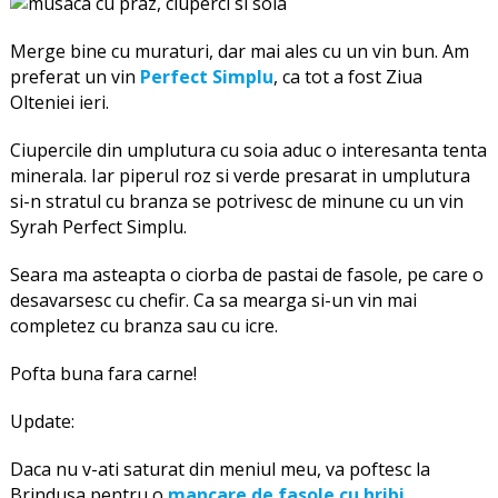
Merge bine cu muraturi, dar mai ales cu un vin bun. Am
preferat un vin
Perfect Simplu
, ca tot a fost Ziua
Olteniei ieri.
Ciupercile din umplutura cu soia aduc o interesanta tenta
minerala. Iar piperul roz si verde presarat in umplutura
si-n stratul cu branza se potrivesc de minune cu un vin
Syrah Perfect Simplu.
Seara ma asteapta o ciorba de pastai de fasole, pe care o
desavarsesc cu chefir. Ca sa mearga si-un vin mai
completez cu branza sau cu icre.
Pofta buna fara carne!
Update:
Daca nu v-ati saturat din meniul meu, va poftesc la
Brindusa pentru o
mancare de fasole cu hribi
.