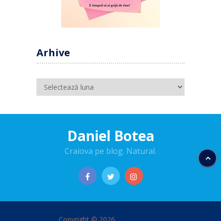
Arhive
Arhive
Daniel Botea
Craiova pe blog. Natural.
Copyright © 2026
Daniel Botea