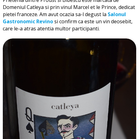
Domeniul Catleya si prin vinul Marcel et le Prince, dedicat
pietei franceze. Am avut ocazia sa-l degust la
Salonul
Gastronomic Revino
si confirm ca este un vin deosebit,
care le-a atras atentia multor participanti.