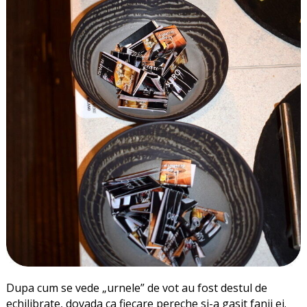
Dupa cum se vede „urnele” de vot au fost destul de
echilibrate, dovada ca fiecare pereche si-a gasit fanii ei.