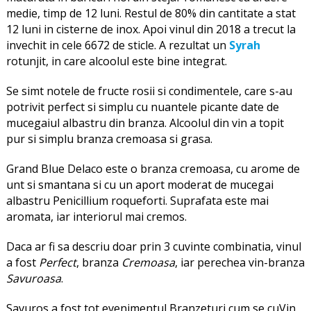
medie, timp de 12 luni. Restul de 80% din cantitate a stat
12 luni in cisterne de inox. Apoi vinul din 2018 a trecut la
invechit in cele 6672 de sticle. A rezultat un
Syrah
rotunjit, in care alcoolul este bine integrat.
Se simt notele de fructe rosii si condimentele, care s-au
potrivit perfect si simplu cu nuantele picante date de
mucegaiul albastru din branza. Alcoolul din vin a topit
pur si simplu branza cremoasa si grasa.
Grand Blue Delaco este o branza cremoasa, cu arome de
unt si smantana si cu un aport moderat de mucegai
albastru Penicillium roqueforti. Suprafata este mai
aromata, iar interiorul mai cremos.
Daca ar fi sa descriu doar prin 3 cuvinte combinatia, vinul
a fost
Perfect
, branza
Cremoasa
, iar perechea vin-branza
Savuroasa
.
Savuros a fost tot evenimentul Branzeturi cum se cuVin