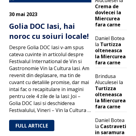
Aluculesei
la
Crema de
dovlecei la
30 mai 2023
Miercurea
Golia DOC Iasi, hai
fara carne
noroc cu soiuri locale!
Daniel Botea
la
Turtizza
Despre Golia DOC Iasi v-am spus
olteneasca
cateva cuvinte in articolul despre
la Miercurea
Festivalul International de Vin si
fara carne
Gastronomie Vin la Cultura Iasi. Am
revenit din deplasare, ma tin de
Brindusa
cuvant cu detaliile promise, dar mai
Aluculesei
la
Turtizza
intai fac o recapitulare in imagini
olteneasca
pentru cele 4 zile de la Iasi: Joi –
la Miercurea
Golia DOC Iasi si deschiderea
fara carne
Festivalului, Vineri – Vin la Cultura …
Daniel Botea
FULL ARTICLE
la
Castraveti
in saramura