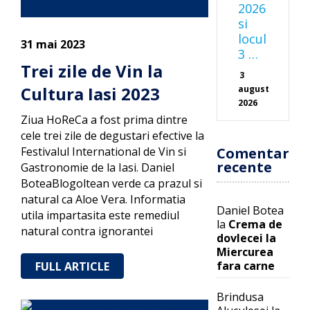
2026
si
locul
31 mai 2023
3 …
Trei zile de Vin la
3
Cultura Iasi 2023
august
2026
Ziua HoReCa a fost prima dintre
cele trei zile de degustari efective la
Festivalul International de Vin si
Comentarii
recente
Gastronomie de la Iasi. Daniel
BoteaBlogoltean verde ca prazul si
natural ca Aloe Vera. Informatia
Daniel Botea
utila impartasita este remediul
la
Crema de
natural contra ignorantei
dovlecei la
Miercurea
fara carne
FULL ARTICLE
Brindusa