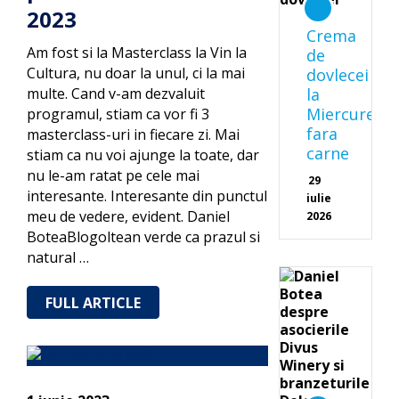
2023
Crema
Am fost si la Masterclass la Vin la
de
Cultura, nu doar la unul, ci la mai
dovlecei
multe. Cand v-am dezvaluit
la
Miercurea
programul, stiam ca vor fi 3
fara
masterclass-uri in fiecare zi. Mai
carne
stiam ca nu voi ajunge la toate, dar
nu le-am ratat pe cele mai
29
interesante. Interesante din punctul
iulie
meu de vedere, evident. Daniel
2026
BoteaBlogoltean verde ca prazul si
natural …
FULL ARTICLE