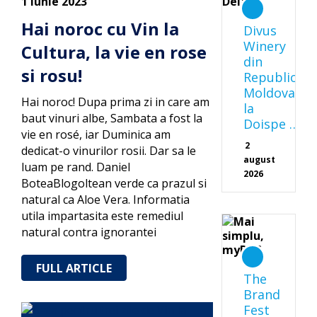
1 iunie 2023
Hai noroc cu Vin la
Divus
Winery
Cultura, la vie en rose
din
si rosu!
Republica
Moldova
Hai noroc! Dupa prima zi in care am
la
baut vinuri albe, Sambata a fost la
Doispe …
vie en rosé, iar Duminica am
2
dedicat-o vinurilor rosii. Dar sa le
august
luam pe rand. Daniel
2026
BoteaBlogoltean verde ca prazul si
natural ca Aloe Vera. Informatia
utila impartasita este remediul
natural contra ignorantei
FULL ARTICLE
The
Brand
Fest