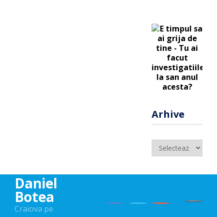
Arhive
Arhive
Daniel
Botea
Craiova pe