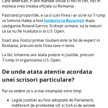
Care american, n-are mandat oficial si nici in clin, nici in
maneca vreo treaba oficiala cu Romania.
Pastrand proportiile, e ca si cum Firea i-ar scrie lui Trump
ca Simona Halep a fost
huiduita la Bucuresti
dupa
castigarea Roland Garros. Si drept urmare, sa ia masuri
ca sa nu fie huiduita si la U.S. Open.
Exact asa. Fostul primar Giuliani este la fel de expert in
Romania, precum este Firea tare-n tenis.
La fel, Iohannis are atata putere in Justitie, precum
Trump in organizarea U.S. Open.
De unde atata atentie acordata
unei scrisori particulare?
Pai sa vedem ce s-a mai intamplat intre timp:
Legile Justitiei au fost adoptate de Parlament,
indiferent de protestele UE si SUA si de avizele