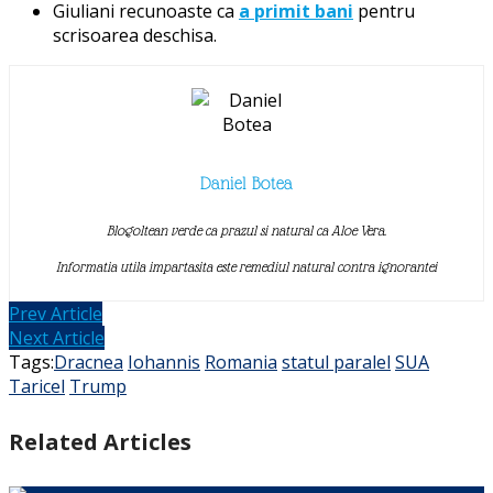
Giuliani recunoaste ca
a primit bani
pentru
scrisoarea deschisa.
Daniel Botea
Blogoltean verde ca prazul si natural ca Aloe Vera.
Informatia utila impartasita este remediul natural contra ignorantei
Prev Article
Next Article
Tags:
Dracnea
Iohannis
Romania
statul paralel
SUA
Taricel
Trump
Related Articles