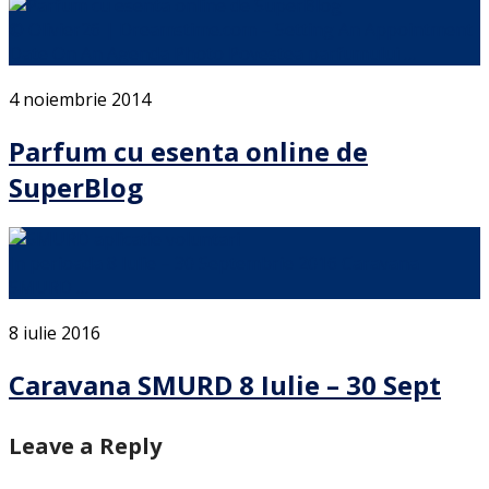
© Olivier26 | Dreamstime.com – Setting An Appointment
Date On An Agenda Photo Povestea parfumului …
4 noiembrie 2014
Parfum cu esenta online de
SuperBlog
In perioada 8 Iulie – 30 Septembrie 2016 Caravana
SMURD …
8 iulie 2016
Caravana SMURD 8 Iulie – 30 Sept
Leave a Reply