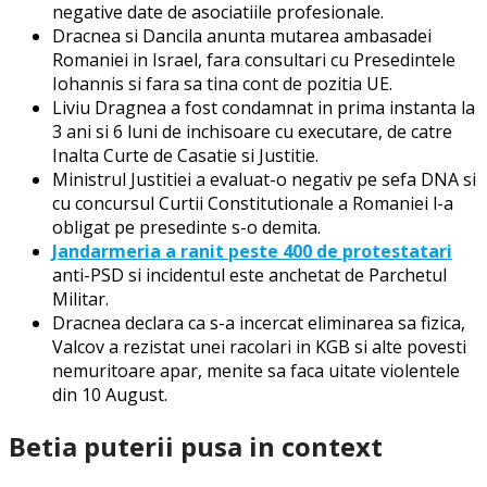
negative date de asociatiile profesionale.
Dracnea si Dancila anunta mutarea ambasadei
Romaniei in Israel, fara consultari cu Presedintele
Iohannis si fara sa tina cont de pozitia UE.
Liviu Dragnea a fost condamnat in prima instanta la
3 ani si 6 luni de inchisoare cu executare, de catre
Inalta Curte de Casatie si Justitie.
Ministrul Justitiei a evaluat-o negativ pe sefa DNA si
cu concursul Curtii Constitutionale a Romaniei l-a
obligat pe presedinte s-o demita.
Jandarmeria a ranit peste 400 de protestatari
anti-PSD si incidentul este anchetat de Parchetul
Militar.
Dracnea declara ca s-a incercat eliminarea sa fizica,
Valcov a rezistat unei racolari in KGB si alte povesti
nemuritoare apar, menite sa faca uitate violentele
din 10 August.
Betia puterii pusa in context